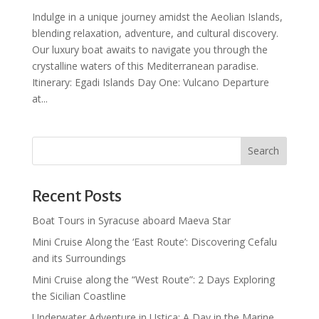
Indulge in a unique journey amidst the Aeolian Islands,
blending relaxation, adventure, and cultural discovery.
Our luxury boat awaits to navigate you through the
crystalline waters of this Mediterranean paradise.
Itinerary: Egadi Islands Day One: Vulcano Departure
at...
Search
Recent Posts
Boat Tours in Syracuse aboard Maeva Star
Mini Cruise Along the ‘East Route’: Discovering Cefalu
and its Surroundings
Mini Cruise along the “West Route”: 2 Days Exploring
the Sicilian Coastline
Underwater Adventure in Ustica: A Day in the Marine