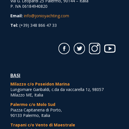
Via G. Leopardi 25 Palermo, 90144 – Italia
P. IVA 06184940820
Email:
info@jonioyachting.com
Tel:
(+39) 348 866 47 33
BASI
Milazzo c/o Poseidon Marina
Lungomare Garibaldi, c.da da vaccarella 1z, 98057
Milazzo ME, Italia
Palermo c/o Molo Sud
Piazza Capitaneria di Porto,
90133 Palermo, Italia
Trapani c/o Vento di Maestrale