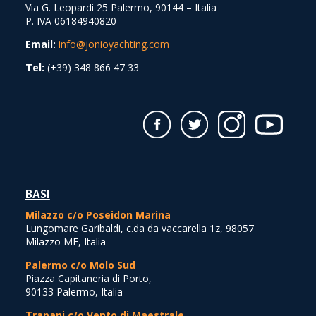
Via G. Leopardi 25 Palermo, 90144 – Italia
P. IVA 06184940820
Email:
info@jonioyachting.com
Tel:
(+39) 348 866 47 33
BASI
Milazzo c/o Poseidon Marina
Lungomare Garibaldi, c.da da vaccarella 1z, 98057
Milazzo ME, Italia
Palermo c/o Molo Sud
Piazza Capitaneria di Porto,
90133 Palermo, Italia
Trapani c/o Vento di Maestrale